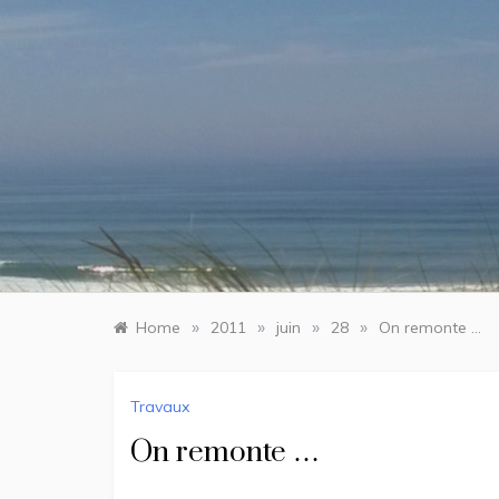
Skip
to
content
»
»
»
»
Home
2011
juin
28
On remonte …
Travaux
On remonte …