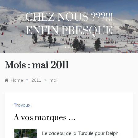
Skip
to
CHEZ NOUS ???!!!
content
ENFIN PRESQUE
…
Mois :
mai 2011
»
»
Home
2011
mai
Travaux
A vos marques …
Le cadeau de la Turbule pour Delph