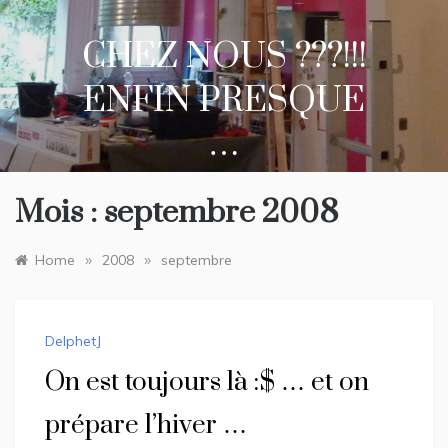
Skip
to
CHEZ NOUS ???!!!
content
ENFIN PRESQUE
…
Mois :
septembre 2008
»
»
Home
2008
septembre
DelphetJ
On est toujours là :$ … et on
prépare l’hiver …