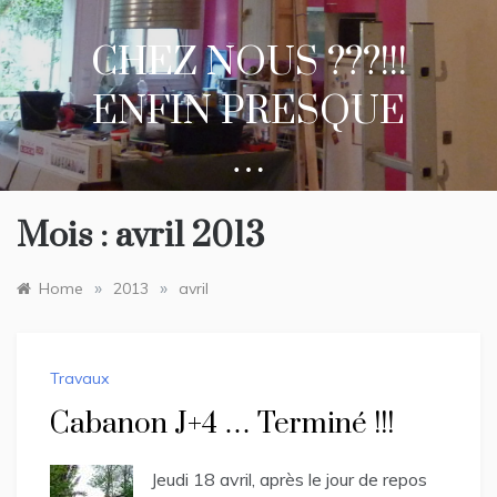
Skip
to
CHEZ NOUS ???!!!
content
ENFIN PRESQUE
…
Mois :
avril 2013
»
»
Home
2013
avril
Travaux
Cabanon J+4 … Terminé !!!
Jeudi 18 avril, après le jour de repos