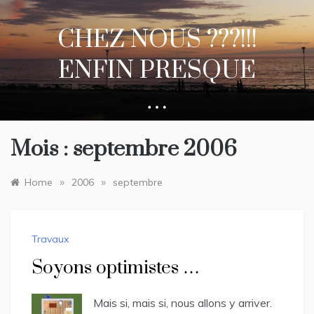
Skip
to
CHEZ NOUS ???!!!
content
ENFIN PRESQUE
…
Mois :
septembre 2006
»
»
Home
2006
septembre
Travaux
Soyons optimistes …
Mais si, mais si, nous allons y arriver.