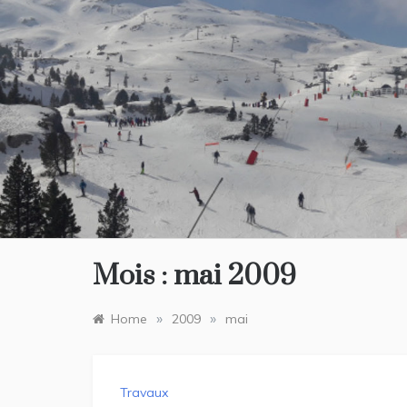
Skip
to
content
Mois :
mai 2009
»
»
Home
2009
mai
Travaux