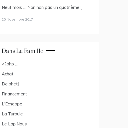
Neuf mois … Non non pas un quatrième ;)
20 Novembre 2017
Dans La Famille
<?php …
Achat
DelphetJ
Financement
L'Echoppe
La Turbule
Le LapiNous